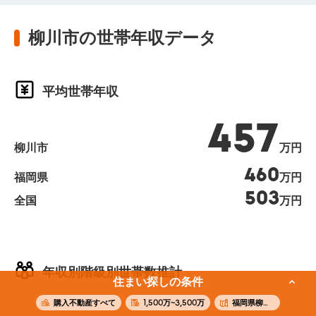
柳川市の世帯年収データ
平均世帯年収
457
柳川市
万円
460
福岡県
万円
503
全国
万円
年収別階級別世帯数推計
住まい探しの条件
購入不動産すべて
1,500万~3,500万
福岡県柳川市