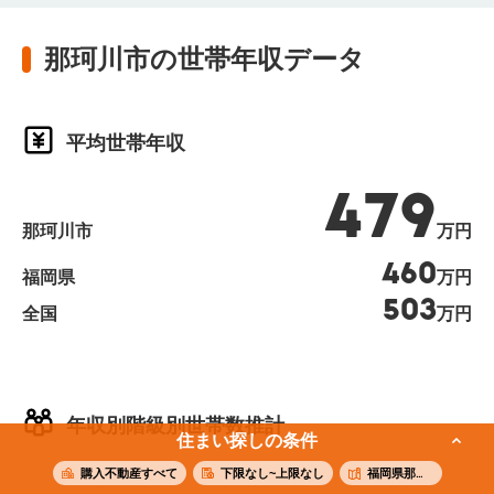
那珂川市の世帯年収データ
平均世帯年収
479
那珂川市
万円
460
福岡県
万円
503
全国
万円
年収別階級別世帯数推計
住まい探しの条件
購入不動産すべて
下限なし~上限なし
福岡県那珂川市