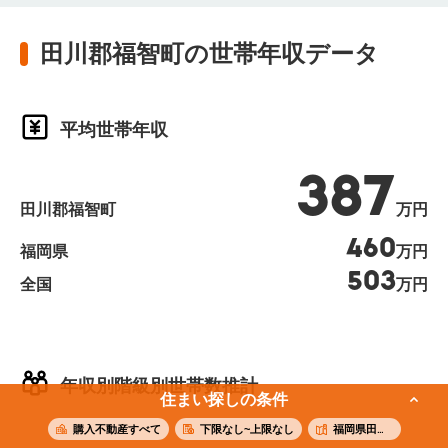
田川郡福智町の世帯年収データ
平均世帯年収
387
田川郡福智町
万円
460
福岡県
万円
503
全国
万円
年収別階級別世帯数推計
住まい探しの条件
購入不動産すべて
下限なし~上限なし
福岡県田川郡福智町