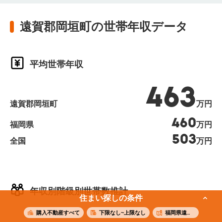
遠賀郡岡垣町の世帯年収データ
平均世帯年収
463
遠賀郡岡垣町
万円
460
福岡県
万円
503
全国
万円
年収別階級別世帯数推計
住まい探しの条件
購入不動産すべて
下限なし~上限なし
福岡県遠賀郡岡垣町