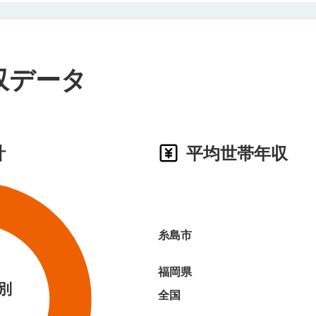
収データ
計
平均世帯年収
糸島市
福岡県
別
全国