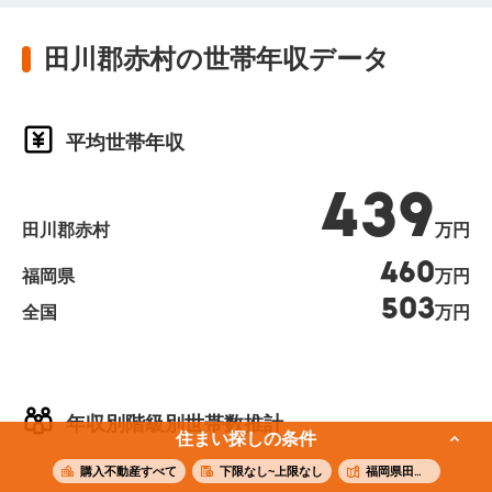
田川郡赤村の世帯年収データ
平均世帯年収
439
田川郡赤村
万円
460
福岡県
万円
503
全国
万円
年収別階級別世帯数推計
住まい探しの条件
購入不動産すべて
下限なし~上限なし
福岡県田川郡赤村