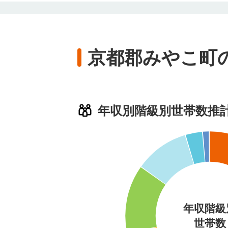
京都郡みやこ町
年収別階級別世帯数推
年収階級
世帯数