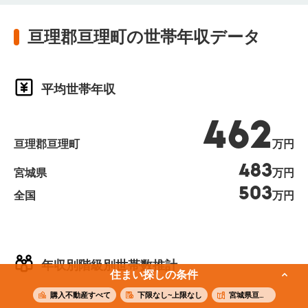
亘理郡亘理町の世帯年収データ
平均世帯年収
462
亘理郡亘理町
万円
483
宮城県
万円
503
全国
万円
年収別階級別世帯数推計
住まい探しの条件
購入不動産すべて
下限なし~上限なし
宮城県亘理郡亘理町