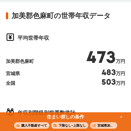
加美郡色麻町の世帯年収データ
平均世帯年収
473
加美郡色麻町
万円
483
宮城県
万円
503
全国
万円
年収別階級別世帯数推計
住まい探しの条件
購入不動産すべて
下限なし~上限なし
宮城県加美郡色麻町