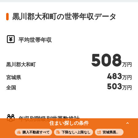
黒川郡大和町の世帯年収データ
平均世帯年収
508
黒川郡大和町
万円
483
宮城県
万円
503
全国
万円
年収別階級別世帯数推計
住まい探しの条件
購入不動産すべて
下限なし~上限なし
宮城県黒川郡大和町