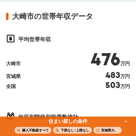
大崎市の世帯年収データ
平均世帯年収
476
大崎市
万円
483
宮城県
万円
503
全国
万円
年収別階級別世帯数推計
住まい探しの条件
購入不動産すべて
下限なし~上限なし
宮城県大崎市