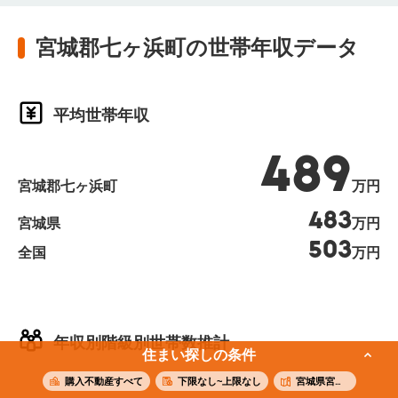
宮城郡七ヶ浜町の世帯年収データ
平均世帯年収
489
宮城郡七ヶ浜町
万円
483
宮城県
万円
503
全国
万円
年収別階級別世帯数推計
住まい探しの条件
購入不動産すべて
下限なし~上限なし
宮城県宮城郡七ヶ浜町