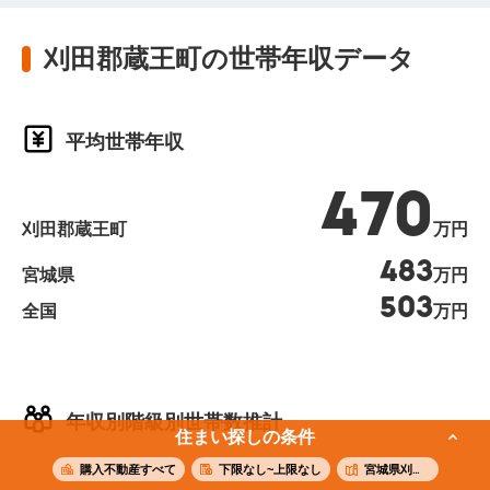
刈田郡蔵王町の世帯年収データ
平均世帯年収
470
刈田郡蔵王町
万円
483
宮城県
万円
503
全国
万円
年収別階級別世帯数推計
住まい探しの条件
購入不動産すべて
下限なし~上限なし
宮城県刈田郡蔵王町