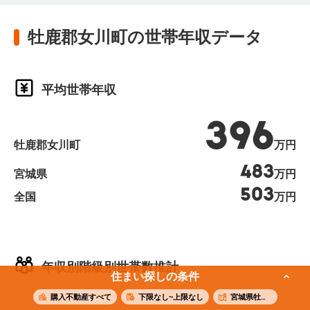
牡鹿郡女川町の世帯年収データ
平均世帯年収
396
牡鹿郡女川町
万円
483
宮城県
万円
503
全国
万円
年収別階級別世帯数推計
住まい探しの条件
購入不動産すべて
下限なし~上限なし
宮城県牡鹿郡女川町