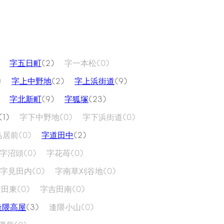
字五日町
(2)
字一本松
(0)
)
字上中野地
(2)
字上浜街道
(9)
字北新町
(9)
字狐塚
(23)
(1)
字下中野地
(0)
字下浜街道
(0)
鳥居前
(0)
字道田中
(2)
字沼頭
(0)
字花苺
(0)
字見田内
(0)
字南草刈谷地
(0)
吉田東
(0)
字吉田南
(0)
逢隈高屋
(3)
逢隈小山
(0)