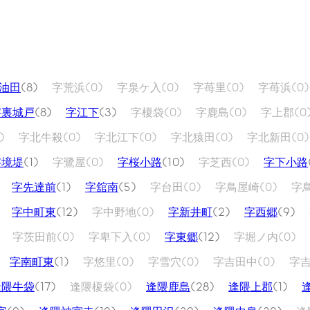
油田
(8)
字荒浜
(0)
字泉ケ入
(0)
字苺里
(0)
字苺浜
(0)
字裏城戸
(8)
字江下
(3)
字榎袋
(0)
字鹿島
(0)
字上郡
(0
)
字北牛殺
(0)
字北江下
(0)
字北猿田
(0)
字北新田
(0)
字境堤
(1)
字鷺屋
(0)
字桜小路
(10)
字芝西
(0)
字下小路
字先達前
(1)
字舘南
(5)
字台田
(0)
字鳥屋崎
(0)
字
字中町東
(12)
字中野地
(0)
字新井町
(2)
字西郷
(9)
字茨田前
(0)
字卑下入
(0)
字東郷
(12)
字堀ノ内
(0)
字南町東
(1)
字悠里
(0)
字雪穴
(0)
字吉田中
(0)
字
逢隈牛袋
(17)
逢隈榎袋
(0)
逢隈鹿島
(28)
逢隈上郡
(1)