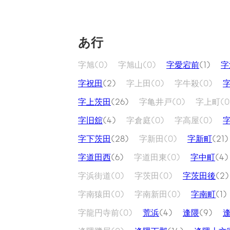
あ行
字旭
(0)
字旭山
(0)
字愛宕前
(1)
字
字祝田
(2)
字上田
(0)
字牛殺
(0)
字上茨田
(26)
字亀井戸
(0)
字上町
(0
字旧舘
(4)
字倉庭
(0)
字高屋
(0)
字下茨田
(28)
字新田
(0)
字新町
(21)
字道田西
(6)
字道田東
(0)
字中町
(4)
字浜街道
(0)
字茨田
(0)
字茨田後
(2)
字南猿田
(0)
字南新田
(0)
字南町
(1)
字龍円寺前
(0)
荒浜
(4)
逢隈
(9)