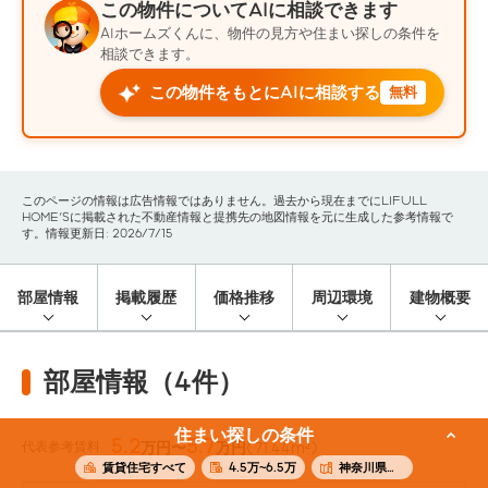
この物件についてAIに相談できます
AIホームズくんに、物件の見方や住まい探しの条件を
相談できます。
この物件をもとにAIに相談する
無料
このページの情報は広告情報ではありません。過去から現在までにLIFULL
HOME'Sに掲載された不動産情報と提携先の地図情報を元に生成した参考情報で
す。情報更新日: 2026/7/15
部屋情報
掲載履歴
価格推移
周辺環境
建物概要
部屋情報（4件）
住まい探しの条件
5.2
5.7
代表参考賃料
万円〜
万円
(71.44m²)
賃貸住宅すべて
4.5万~6.5万
神奈川県足柄上郡中井町