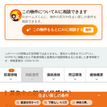
この物件についてAIに相談できます
AIホームズくんに、物件の見方や住まい探しの条件を
相談できます。
この物件をもとにAIに相談する
無料
このページの情報は広告情報ではありません。過去から現在までにLIFULL
HOME'Sに掲載された不動産情報と提携先の地図情報を元に生成した参考情報で
す。情報更新日: 2026/3/25
1
部屋情報
掲載履歴
価格推移
周辺環境
建物概要
募集中の部屋 (賃貸1件)
住まい探しの条件
賃貸住宅すべて
下限なし~5.0万
神奈川県足柄上郡中井町
賃貸
1
件