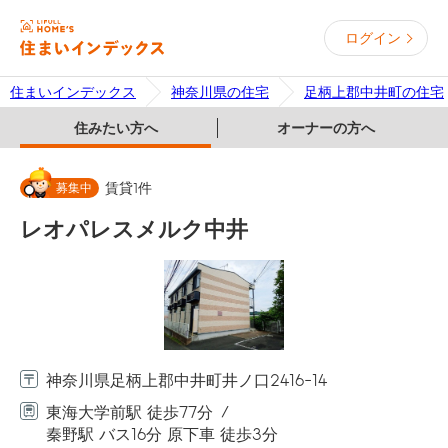
ログイン
住まいインデックス
神奈川県の住宅
足柄上郡中井町の住宅
住みたい方へ
オーナーの方へ
募集中
賃貸
1
件
レオパレスメルク中井
神奈川県足柄上郡中井町井ノ口2416-14
東海大学前駅 徒歩77分
秦野駅 バス16分 原下車 徒歩3分