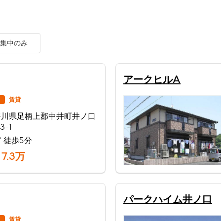
集中のみ
アークヒルA
賃貸
奈川県足柄上郡中井町井ノ口
3-1
 徒歩5分
7.3
万
パークハイム井ノ口
賃貸