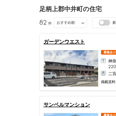
足柄上郡中井町
の住宅
82
おすすめ順
募
件
ガーデンウエスト
募集あり
神
220
二宮
掲載賃料
サンベルマンション
募集あり