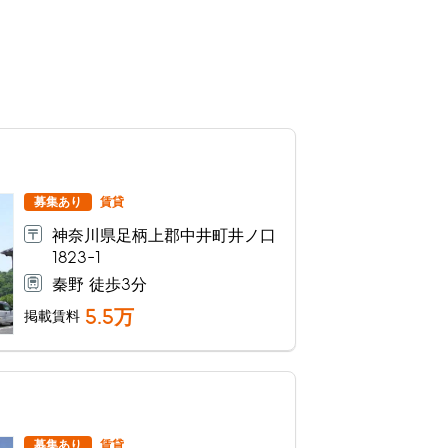
募集あり
賃貸
神奈川県足柄上郡中井町井ノ口
1823-1
秦野 徒歩3分
5.5
万
掲載賃料
募集あり
賃貸