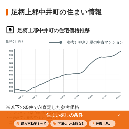
足柄上郡中井町の住まい情報
足柄上郡中井町の住宅価格推移
価格(万円)
（参考）神奈川県の中古マンション
4,800
4,600
4,400
4,200
4,000
3,800
3,600
3,400
3,200
3,000
2,800
2012.01
2014.01
2016.01
2018.01
2020.01
2022.01
2024.01
2026.01
※以下の条件でAI査定した参考価格
マンション：築10年/専有面積70m²
住まい探しの条件
一戸建て：築10年/延床面積70m²
土地：敷地面積70m²
購入不動産すべて
下限なし~上限なし
神奈川県足柄上郡中井町