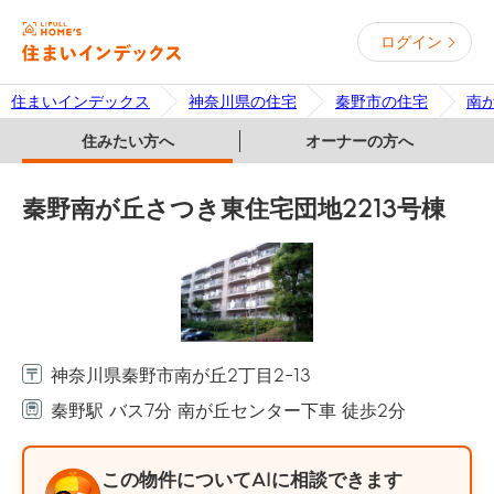
ログイン
住まいインデックス
神奈川県の住宅
秦野市の住宅
南
住みたい方へ
オーナーの方へ
秦野南が丘さつき東住宅団地2213号棟
神奈川県秦野市南が丘2丁目2-13
秦野駅 バス7分 南が丘センター下車 徒歩2分
この物件についてAIに相談できます