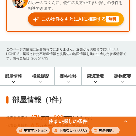
AIホームズくんに、物件の見方や住まい探しの条件を
相談できます。
この物件をもとにAIに相談する
無料
このページの情報は広告情報ではありません。過去から現在までにLIFULL
HOME'Sに掲載された不動産情報と提携先の地図情報を元に生成した参考情報で
す。情報更新日: 2026/7/15
部屋情報
掲載履歴
価格推移
周辺環境
建物概要
部屋情報（1件）
674
888
代表参考価格
万円〜
万円
(78.34m²)
住まい探しの条件
6.5
7.2
代表参考賃料
万円〜
万円
(78.34m²)
中古マンション
下限なし~2,000万
神奈川県秦野市