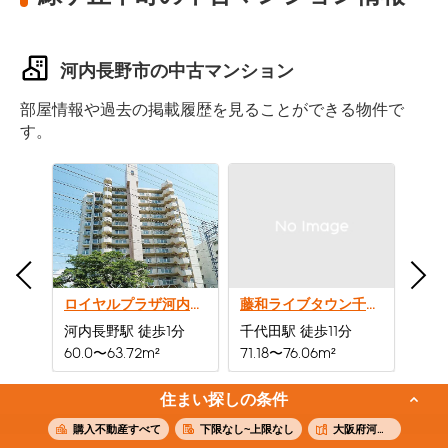
河内長野市の中古マンション
部屋情報や過去の掲載履歴を見ることができる物件で
す。
棟
ロイヤルプラザ河内長野
藤和ライブタウン千代田
8分
河内長野駅 徒歩1分
千代田駅 徒歩11分
三日
60.0〜63.72m²
71.18〜76.06m²
63.1
住まい探しの条件
購入不動産すべて
下限なし~上限なし
大阪府河内長野市緑ケ丘中町