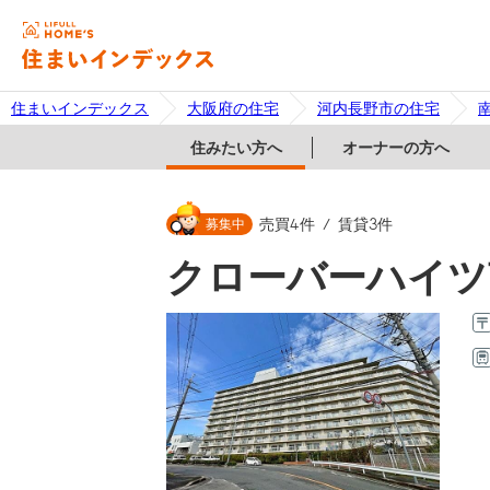
住まいインデックス
大阪府の住宅
河内長野市の住宅
住みたい方へ
オーナーの方へ
募集中
売買
4
件
賃貸
3
件
クローバーハイツ