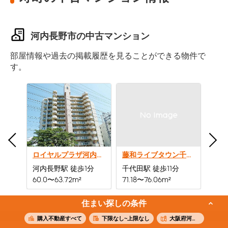
河内長野市の中古マンション
部屋情報や過去の掲載履歴を見ることができる物件で
す。
ロイヤルプラザ河内長野
藤和ライブタウン千代田
分
河内長野駅 徒歩1分
千代田駅 徒歩11分
三日市
60.0〜63.72m²
71.18〜76.06m²
63.15
住まい探しの条件
購入不動産すべて
下限なし~上限なし
大阪府河内長野市寿町