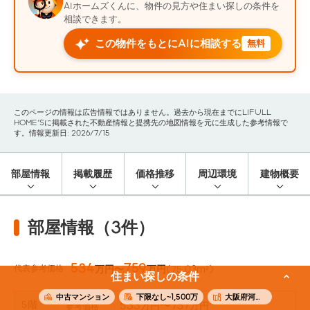
AIホームズくんに、物件の見方や住まい探しの条件を
相談できます。
この物件をもとにAIに相談する
無料
このページの情報は広告情報ではありません。過去から現在までにLIFULL
HOME'Sに掲載された不動産情報と提携先の地図情報を元に生成した参考情報で
す。情報更新日: 2026/7/15
部屋情報
掲載履歴
価格推移
周辺環境
建物概要
部屋情報（3件）
534
759
代表参考価格
万円〜
万円
(75.03m²)
住まい探しの条件
中古マンション
下限なし~1,500万
大阪府河内長野市
5階
533
〜757
万円
万円
参考価格