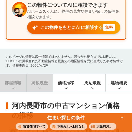
この物件についてAIに相談できます
AIホームズくんに、物件の見方や住まい探しの条件を
相談できます。
この物件をもとにAIに相談する
無料
このページの情報は広告情報ではありません。過去から現在までにLIFULL
HOME'Sに掲載された不動産情報と提携先の地図情報を元に生成した参考情報で
す。情報更新日: 2026/4/29
部屋情報
掲載履歴
価格推移
周辺環境
建物概要
河内長野市の中古マンション価格
の推移
住まい探しの条件
賃貸住宅すべて
下限なし~上限なし
大阪府河内長野市
一般的なファミリー向けの中古マンション価格（※）の3ヶ月ご