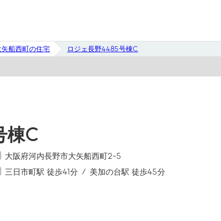
大矢船西町の住宅
ロジェ長野4485号棟C
号棟C
大阪府河内長野市大矢船西町2-5
三日市町駅 徒歩41分
美加の台駅 徒歩45分