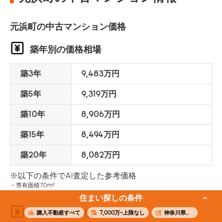
元浜町の中古マンション価格
築年別の価格相場
築3年
9,483万円
築5年
9,319万円
築10年
8,906万円
築15年
8,494万円
築20年
8,082万円
※以下の条件でAI査定した参考価格
専有面積70m²
住まい探しの条件
面積別の価格相場
購入不動産すべて
7,000万~上限なし
神奈川県横浜市中区元浜町