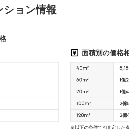
ンション情報
格
面積別の価格
40m²
8,1
60m²
1億
70m²
1億
100m²
2億
120m²
2億
※以下の条件でAI査定した