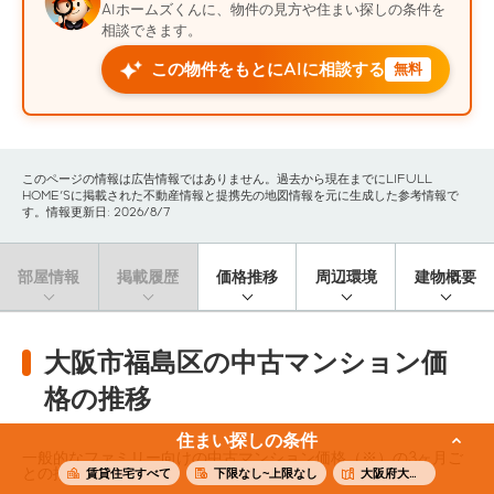
AIホームズくんに、物件の見方や住まい探しの条件を
相談できます。
この物件をもとにAIに相談する
無料
このページの情報は広告情報ではありません。過去から現在までにLIFULL
HOME'Sに掲載された不動産情報と提携先の地図情報を元に生成した参考情報で
す。情報更新日: 2026/8/7
部屋情報
掲載履歴
価格推移
周辺環境
建物概要
大阪市福島区の中古マンション価
格の推移
住まい探しの条件
一般的なファミリー向けの中古マンション価格（※）の3ヶ月ご
との推移です。
賃貸住宅すべて
下限なし~上限なし
大阪府大阪市福島区