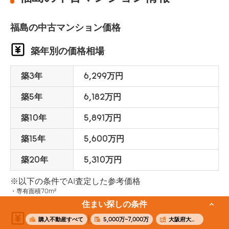
福島の中古マンション価格
築年別の価格相場
築3年
6,299万円
築5年
6,182万円
築10年
5,891万円
築15年
5,600万円
築20年
5,310万円
※以下の条件でAI査定した参考価格
専有面積70m²
住まい探しの条件
面積別の価格相場
購入不動産すべて
5,000万~7,000万
大阪府大阪市福島区福島