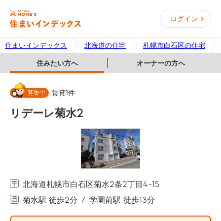
ログイン
住まいインデックス
北海道の住宅
札幌市白石区の住宅
住みたい方へ
オーナーの方へ
募集中
賃貸
1
件
リデーレ菊水2
北海道札幌市白石区菊水2条2丁目4-15
菊水駅 徒歩2分
学園前駅 徒歩13分