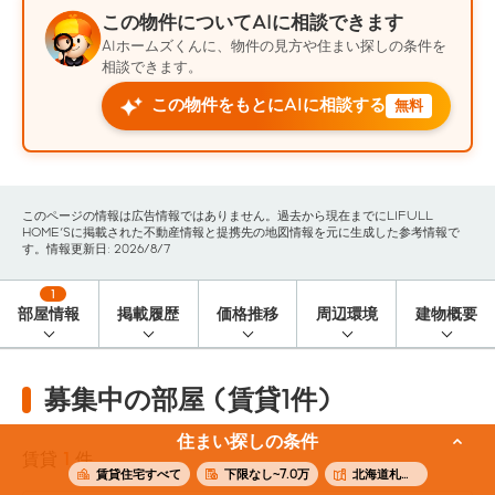
この物件についてAIに相談できます
AIホームズくんに、物件の見方や住まい探しの条件を
相談できます。
この物件をもとにAIに相談する
無料
このページの情報は広告情報ではありません。過去から現在までにLIFULL
HOME'Sに掲載された不動産情報と提携先の地図情報を元に生成した参考情報で
す。情報更新日: 2026/8/7
1
部屋情報
掲載履歴
価格推移
周辺環境
建物概要
募集中の部屋 (賃貸1件)
住まい探しの条件
賃貸
1
件
賃貸住宅すべて
下限なし~7.0万
北海道札幌市白石区