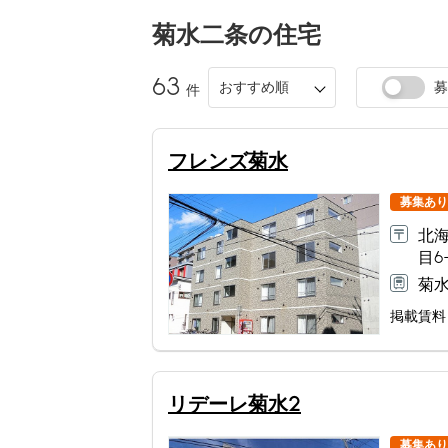
菊水二条
の住宅
63
おすすめ順
募
件
フレンズ菊水
募集あり
北海
目6-
菊水
掲載賃料
リデーレ菊水2
募集あり