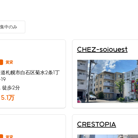
集中のみ
CHEZ-soiouest
賃貸
道札幌市白石区菊水2条1丁
19
 徒歩2分
5.1
万
CRESTOPIA
賃貸