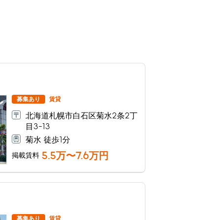
募集あり
賃貸
北海道札幌市白石区菊水2条2丁
目3-13
菊水 徒歩1分
5.5
万〜
7.6
万円
掲載賃料
募集あり
賃貸