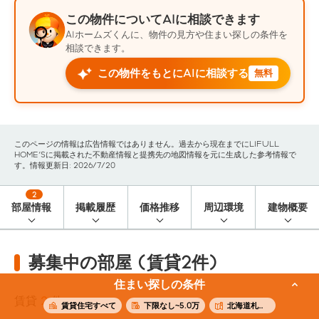
この物件についてAIに相談できます
AIホームズくんに、物件の見方や住まい探しの条件を
相談できます。
この物件をもとにAIに相談する
無料
このページの情報は広告情報ではありません。過去から現在までにLIFULL
HOME'Sに掲載された不動産情報と提携先の地図情報を元に生成した参考情報で
す。情報更新日: 2026/7/20
2
部屋情報
掲載履歴
価格推移
周辺環境
建物概要
募集中の部屋 (賃貸2件)
住まい探しの条件
賃貸
2
件
賃貸住宅すべて
下限なし~5.0万
北海道札幌市白石区