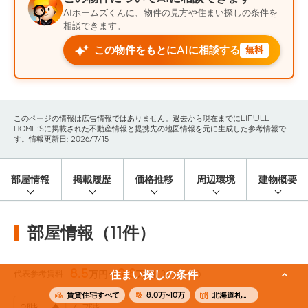
AIホームズくんに、物件の見方や住まい探しの条件を
相談できます。
この物件をもとにAIに相談する
無料
このページの情報は広告情報ではありません。過去から現在までにLIFULL
HOME'Sに掲載された不動産情報と提携先の地図情報を元に生成した参考情報で
す。情報更新日: 2026/7/15
部屋情報
掲載履歴
価格推移
周辺環境
建物概要
部屋情報（11件）
8.5
9.8
代表参考賃料
住まい探しの条件
万円〜
万円
(38.87m²)
賃貸住宅すべて
8.0万~10万
北海道札幌市中央区