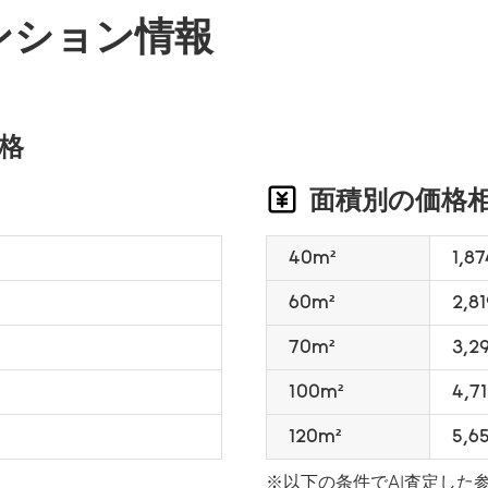
ンション情報
格
面積別の価格
40m²
1,8
60m²
2,8
70m²
3,2
100m²
4,7
120m²
5,6
※以下の条件でAI査定した