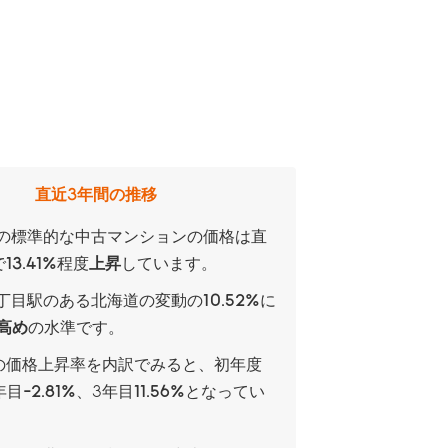
直近3年間の推移
駅の標準的な中古マンションの価格は直
で
13.41%
程度
上昇
しています。
8丁目駅のある北海道の変動の
10.52%
に
高め
の水準です。
の価格上昇率を内訳でみると、
初年度
年目
-2.81%
、
3年目
11.56%
となってい