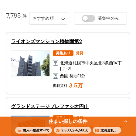
7,785
件
おすすめ順
募集中のみ
ライオンズマンション植物園第2
募集あり
賃貸
北海道札幌市中央区北3条西14丁
目1-21
桑園 徒歩11分
3.5
万
掲載賃料
グランドステージプレファシオ円山
募集あり
賃貸
住まい探しの条件
北海道札幌市中央区北4条西24丁
購入不動産すべて
2,500万~4,500万
北海道札幌市中央区
目2-1