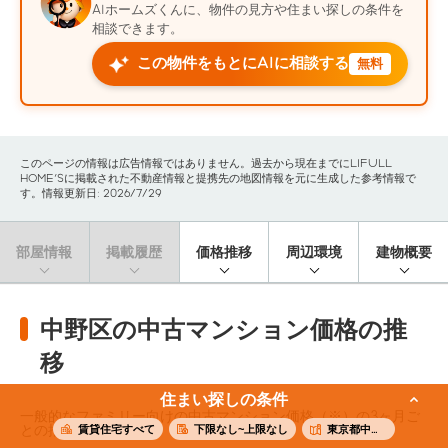
AIホームズくんに、物件の見方や住まい探しの条件を
相談できます。
この物件をもとにAIに相談する
無料
このページの情報は広告情報ではありません。過去から現在までにLIFULL
HOME'Sに掲載された不動産情報と提携先の地図情報を元に生成した参考情報で
す。情報更新日: 2026/7/29
部屋情報
掲載履歴
価格推移
周辺環境
建物概要
中野区の中古マンション価格の推
移
住まい探しの条件
一般的なファミリー向けの中古マンション価格（※）の3ヶ月ご
賃貸住宅すべて
下限なし~上限なし
東京都中野区
との推移です。