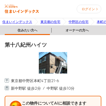
ログイン
住まいインデックス
東京都の住宅
中野区の住宅
本町
住みたい方へ
オーナーの方へ
第十八紀州ハイツ
東京都中野区本町4丁目21-6
新中野駅 徒歩2分
中野駅 徒歩10分
この物件についてAIに相談できます