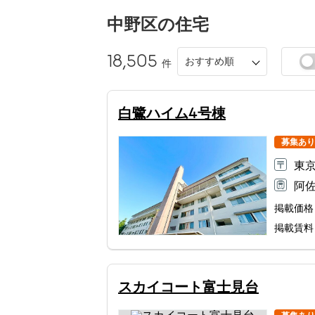
中野区
の住宅
18,505
おすすめ順
件
白鷺ハイム4号棟
募集あり
東京
阿佐
掲載価格
掲載賃料
スカイコート富士見台