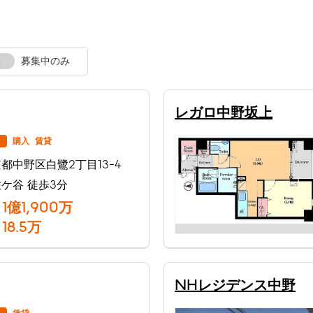
募集中のみ
レガロ中野坂上
購入
賃貸
都中野区白鷺2丁目13-4
ケ谷 徒歩3分
1
億
1,900
万
18.5
万
NHレジデンス中野