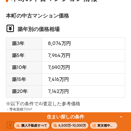
本町の中古マンション価格
築年別の価格相場
築3年
8,074万円
築5年
7,964万円
築10年
7,690万円
築15年
7,416万円
築20年
7,142万円
※以下の条件でAI査定した参考価格
専有面積70m²
住まい探しの条件
面積別の価格相場
購入不動産すべて
6,500万~10,000万
東京都中野区本町