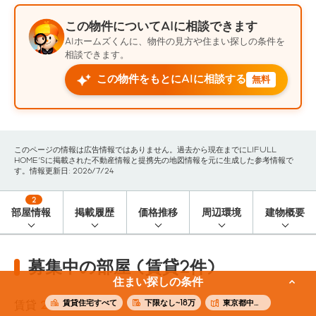
この物件についてAIに相談できます
AIホームズくんに、物件の見方や住まい探しの条件を
相談できます。
この物件をもとにAIに相談する
無料
このページの情報は広告情報ではありません。過去から現在までにLIFULL
HOME'Sに掲載された不動産情報と提携先の地図情報を元に生成した参考情報で
す。情報更新日: 2026/7/24
2
部屋情報
掲載履歴
価格推移
周辺環境
建物概要
募集中の部屋 (賃貸2件)
住まい探しの条件
賃貸住宅すべて
下限なし~18万
東京都中野区
賃貸
2
件