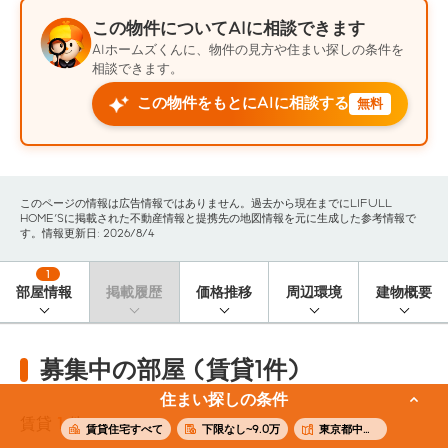
この物件についてAIに相談できます
AIホームズくんに、物件の見方や住まい探しの条件を
相談できます。
この物件をもとにAIに相談する
無料
このページの情報は広告情報ではありません。過去から現在までにLIFULL
HOME'Sに掲載された不動産情報と提携先の地図情報を元に生成した参考情報で
す。情報更新日: 2026/8/4
1
部屋情報
掲載履歴
価格推移
周辺環境
建物概要
募集中の部屋 (賃貸1件)
住まい探しの条件
賃貸
1
件
賃貸住宅すべて
下限なし~9.0万
東京都中野区