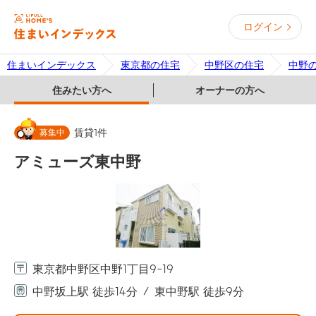
ログイン
住まいインデックス
東京都の住宅
中野区の住宅
中野
住みたい方へ
オーナーの方へ
募集中
賃貸
1
件
アミューズ東中野
東京都中野区中野1丁目9-19
中野坂上駅 徒歩14分
東中野駅 徒歩9分