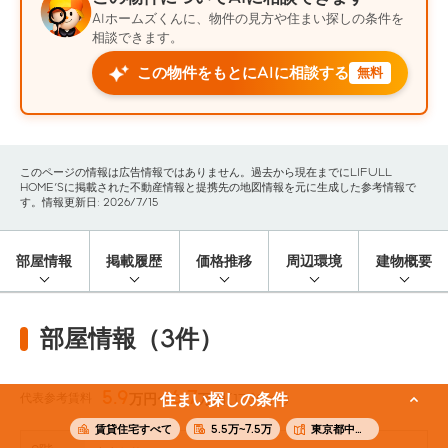
AIホームズくんに、物件の見方や住まい探しの条件を
相談できます。
この物件をもとにAIに相談する
無料
このページの情報は広告情報ではありません。過去から現在までにLIFULL
HOME'Sに掲載された不動産情報と提携先の地図情報を元に生成した参考情報で
す。情報更新日: 2026/7/15
部屋情報
掲載履歴
価格推移
周辺環境
建物概要
部屋情報（3件）
5.9
6.7
代表参考賃料
住まい探しの条件
万円〜
万円
(17.39m²)
賃貸住宅すべて
5.5万~7.5万
東京都中野区