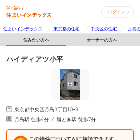
ログイン
住まいインデックス
東京都の住宅
中央区の住宅
月島
住みたい方へ
オーナーの方へ
ハイディアツ小平
東京都中央区月島3丁目10-8
月島駅 徒歩4分
勝どき駅 徒歩7分
この物件についてAIに相談できます