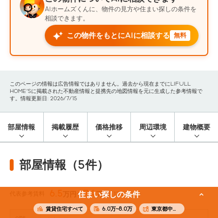
AIホームズくんに、物件の見方や住まい探しの条件を
相談できます。
この物件をもとにAIに相談する
無料
このページの情報は広告情報ではありません。過去から現在までにLIFULL
HOME'Sに掲載された不動産情報と提携先の地図情報を元に生成した参考情報で
す。情報更新日: 2026/7/15
部屋情報
掲載履歴
価格推移
周辺環境
建物概要
部屋情報（5件）
6.5
7.4
代表参考賃料
住まい探しの条件
万円〜
万円
(17.48m²)
賃貸住宅すべて
6.0万~8.0万
東京都中央区