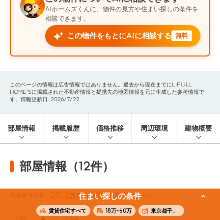
AIホームズくんに、物件の見方や住まい探しの条件を
相談できます。
この物件をもとにAIに相談する
無料
このページの情報は広告情報ではありません。過去から現在までにLIFULL
HOME'Sに掲載された不動産情報と提携先の地図情報を元に生成した参考情報で
す。情報更新日: 2026/7/22
部屋情報
掲載履歴
価格推移
周辺環境
建物概要
部屋情報（12件）
20.2
23.1
代表参考賃料
住まい探しの条件
万円〜
万円
(61.98m²)
賃貸住宅すべて
18万~50万
東京都千代田区