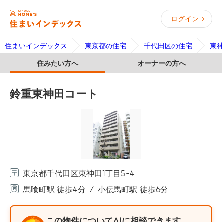
ログイン
住まいインデックス
東京都の住宅
千代田区の住宅
東
住みたい方へ
オーナーの方へ
鈴重東神田コート
東京都千代田区東神田1丁目5-4
馬喰町駅 徒歩4分
小伝馬町駅 徒歩6分
この物件についてAIに相談できます