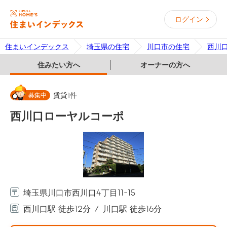
ログイン
住まいインデックス
埼玉県の住宅
川口市の住宅
西川
住みたい方へ
オーナーの方へ
募集中
賃貸
1
件
西川口ローヤルコーポ
埼玉県川口市西川口4丁目11-15
西川口駅 徒歩12分
川口駅 徒歩16分