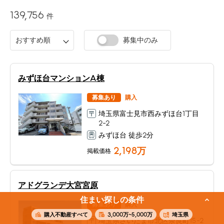
139,756
件
おすすめ順
募集中のみ
みずほ台マンションA棟
募集あり
購入
埼玉県富士見市西みずほ台1丁目
2-2
みずほ台 徒歩2分
2,198
万
掲載価格
アドグランデ大宮宮原
住まい探しの条件
募集あり
購入
購入不動産すべて
3,000万~5,000万
埼玉県
埼玉県さいたま市北区奈良町15-2