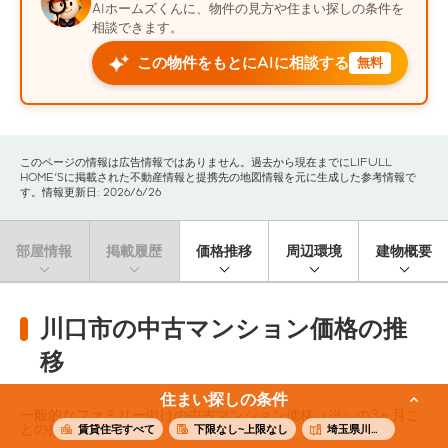
AIホームズくんに、物件の見方や住まい探しの条件を
相談できます。
この物件をもとにAIに相談する
無料
このページの情報は広告情報ではありません。過去から現在までにLIFULL
HOME'Sに掲載された不動産情報と提携先の地図情報を元に生成した参考情報で
す。情報更新日: 2026/6/26
部屋情報
掲載履歴
価格推移
周辺環境
建物概要
川口市の中古マンション価格の推
移
住まい探しの条件
一般的なファミリー向けの中古マンション価格（※）の3ヶ月ご
との推移です。
賃貸住宅すべて
下限なし~上限なし
埼玉県川口市