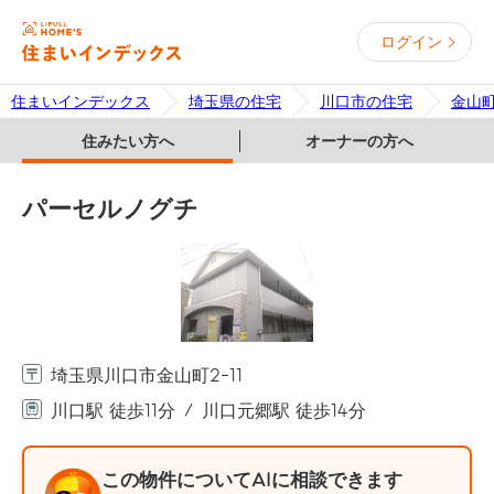
ログイン
住まいインデックス
埼玉県の住宅
川口市の住宅
金山
住みたい方へ
オーナーの方へ
パーセルノグチ
埼玉県川口市金山町2-11
川口駅 徒歩11分
川口元郷駅 徒歩14分
この物件についてAIに相談できます