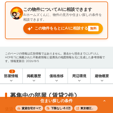
この物件についてAIに相談できます
AIホームズくんに、物件の見方や住まい探しの条件を
相談できます。
この物件をもとにAIに相談する
無料
このページの情報は広告情報ではありません。過去から現在までにLIFULL
HOME'Sに掲載された不動産情報と提携先の地図情報を元に生成した参考情報で
す。情報更新日: 2026/8/5
2
部屋情報
掲載履歴
価格推移
周辺環境
建物概要
募集中の部屋 (賃貸2件)
住まい探しの条件
賃貸住宅すべて
下限なし~8.0万
東京都江東区
賃貸
2
件