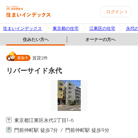
ログイン
住まいインデックス
東京都の住宅
江東区の住宅
永代
住みたい方へ
オーナーの方へ
募集中
賃貸
2
件
リバーサイド永代
東京都江東区永代2丁目1-6
門前仲町駅 徒歩7分
門前仲町駅 徒歩9分