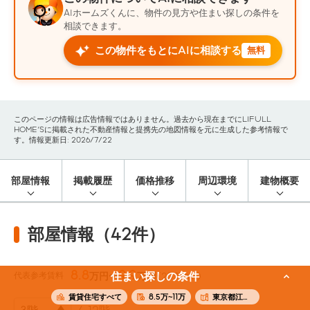
AIホームズくんに、物件の見方や住まい探しの条件を
相談できます。
この物件をもとにAIに相談する
無料
このページの情報は広告情報ではありません。過去から現在までにLIFULL
HOME'Sに掲載された不動産情報と提携先の地図情報を元に生成した参考情報で
す。情報更新日: 2026/7/22
部屋情報
掲載履歴
価格推移
周辺環境
建物概要
部屋情報（42件）
8.8
9.9
代表参考賃料
住まい探しの条件
万円〜
万円
(20.17m²)
賃貸住宅すべて
8.5万~11万
東京都江東区